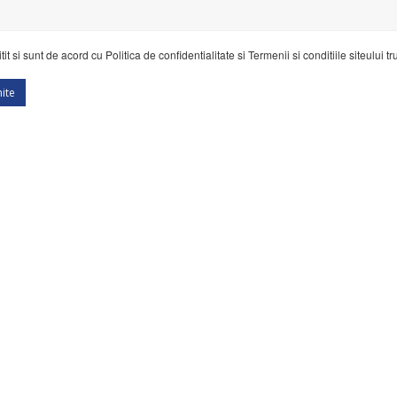
tit si sunt de acord cu
Politica de confidentialitate
si
Termenii si conditiile siteului
tr
ite