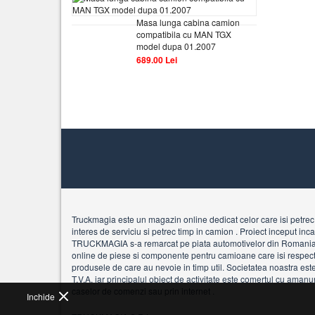
Masa lunga cabina camion
compatibila cu MAN TGX
model dupa 01.2007
689.00 Lei
Truckmagia este un magazin online dedicat celor care isi petrec 
interes de serviciu si petrec timp in camion . Proiect inceput in
TRUCKMAGIA s-a remarcat pe piata automotivelor din Romani
online de piese si componente pentru camioane care isi respecta 
produsele de care au nevoie in timp util. Societatea noastra est
T.V.A. iar principalul obiect de activitate este comertul cu amanu
caselor de comenzi sau prin internet .
Inchide