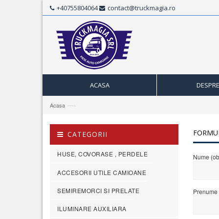
+40755804064
contact@truckmagia.ro
ACASA
DESPRE
—›
Acasa
FORMU
CATEGORII
HUSE, COVORASE , PERDELE
Nume (obl
ACCESORII UTILE CAMIOANE
SEMIREMORCI SI PRELATE
Prenume (
ILUMINARE AUXILIARA