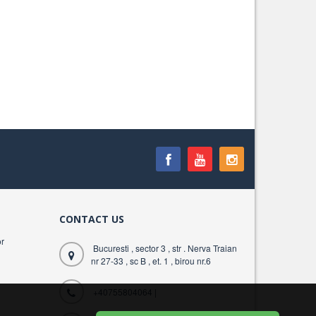
CONTACT US
r
Bucuresti , sector 3 , str . Nerva Traian
nr 27-33 , sc B , et. 1 , birou nr.6
+40755804064
|