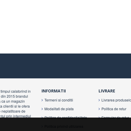
INFORMATII
LIVRARE
timpul calatorind in
ca din 2015 brandul
Termeni si conditii
Livrarea produselo
a ca un magazin
clientii si le ofera
Modalitati de plata
Politica de retur
e neplatitoare de
ntul prin intermediul
Politica de confidentialitate
Formular de retur
Politica privind utilizarea