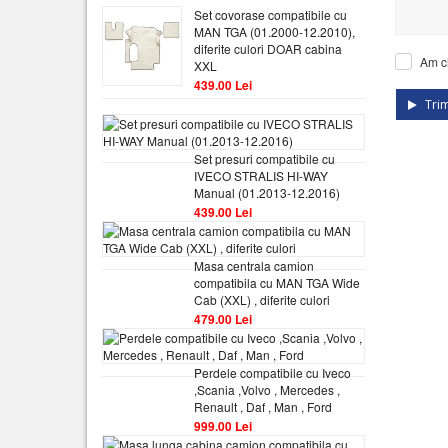
Set covorase compatibile cu
MAN TGA (01.2000-12.2010),
diferite culori DOAR cabina
Am ci
XXL
439.00 Lei
Trim
Set presuri compatibile cu
IVECO STRALIS HI-WAY
Manual (01.2013-12.2016)
439.00 Lei
Masa centrala camion
compatibila cu MAN TGA Wide
Cab (XXL) , diferite culori
479.00 Lei
Perdele compatibile cu Iveco
,Scania ,Volvo , Mercedes ,
Renault , Daf , Man , Ford
999.00 Lei