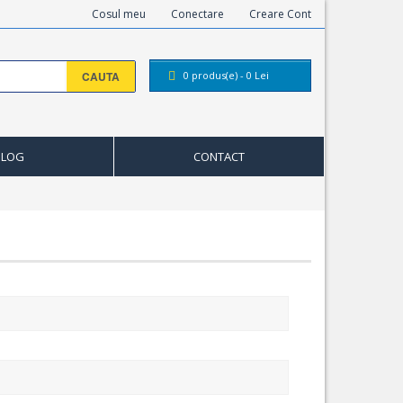
Cosul meu
Conectare
Creare Cont
CAUTA
0
produs(e) -
0
Lei
BLOG
CONTACT