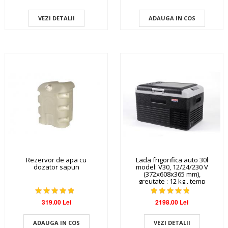
VEZI DETALII
ADAUGA IN COS
Rezervor de apa cu
Lada frigorifica auto 30l
dozator sapun
model: V30, 12/24/230 V
(372x608x365 mm),
greutate : 12 kg., temp
intre +20°C si-20°C
319.00 Lei
2198.00 Lei
ADAUGA IN COS
VEZI DETALII