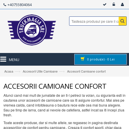
+40755804064
MENU
0
produs(e) -
0
Lei
—»
—»
Acasa
Accesorii Utile Camioane
Accesorii Camioane confort
ACCESORII CAMIOANE CONFORT
Atunci cand mai mult de jumatate de an ti-l petreci la volan, cu siguranta esti in
cautarea unor accesorii de camioane care sa iti asigure confortul. Mai ales pe
vremea calda, cand intotdeauna o bautura rece este cea mai buna alegere.
Sau pe timp de iarna, cand ai nevoie de cafetiera, astfel incat sa iti incepi ziua
fresh.
Toate aceste produse, dar si multe altele, se regasesc in pagina destinata
accesoriilor de confort pentru camioane.. Creaza-ti confort sporit, chiar daca