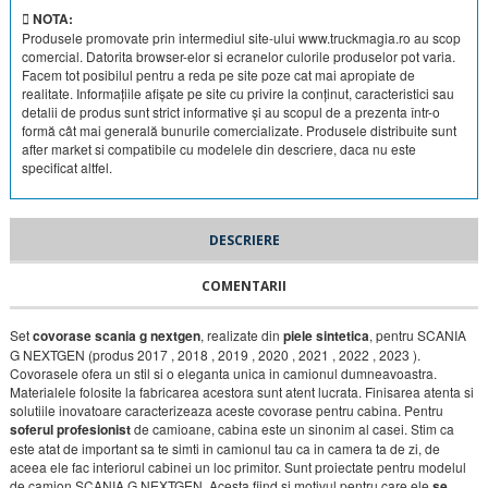
NOTA:
Produsele promovate prin intermediul site-ului www.truckmagia.ro au scop
comercial. Datorita browser-elor si ecranelor culorile produselor pot varia.
Facem tot posibilul pentru a reda pe site poze cat mai apropiate de
realitate. Informațiile afișate pe site cu privire la conținut, caracteristici sau
detalii de produs sunt strict informative și au scopul de a prezenta într-o
formă cât mai generală bunurile comercializate. Produsele distribuite sunt
after market si compatibile cu modelele din descriere, daca nu este
specificat altfel.
DESCRIERE
COMENTARII
Set
covorase scania g nextgen
, realizate din
piele sintetica
, pentru SCANIA
G NEXTGEN (produs 2017 , 2018 , 2019 , 2020 , 2021 , 2022 , 2023 ).
Covorasele ofera un stil si o eleganta unica in camionul dumneavoastra.
Materialele folosite la fabricarea acestora sunt atent lucrata. Finisarea atenta si
solutiile inovatoare caracterizeaza aceste covorase pentru cabina. Pentru
soferul profesionist
de camioane, cabina este un sinonim al casei. Stim ca
este atat de important sa te simti in camionul tau ca in camera ta de zi, de
aceea ele fac interiorul cabinei un loc primitor. Sunt proiectate pentru modelul
de camion SCANIA G NEXTGEN. Acesta fiind si motivul pentru care ele
se