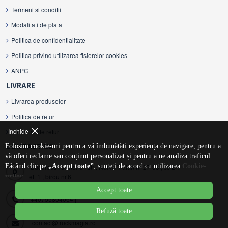
Termeni si conditii
Modalitati de plata
Politica de confidentialitate
Politica privind utilizarea fisierelor cookies
ANPC
LIVRARE
Livrarea produselor
Politica de retur
Inchide
Formular de retur
CONTACT US
Folosim cookie-uri pentru a vă îmbunătăți experiența de navigare, pentru a
vă oferi reclame sau conținut personalizat și pentru a ne analiza traficul.
Făcând clic pe
„Accept toate”
, sunteți de acord cu utilizarea
Cookie-
Bucuresti , sector 3 , str . Nerva Traian nr 27-33 , sc B ,
et. 1 , birou nr.6
urilor
.
Accept toate
+40755804064
|
Refuză toate
contact@truckmagia.ro