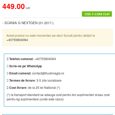
449.00
Lei
COD: F-CORE FL67
- SCANIA G NEXTGEN (01.2017-)
Acest produs nu este momentan pe stoc! Sunati pentru detalii la
+40755804064
Telefon comenzi
:
+40755804064
Scrie-ne pe WhatsApp
Email comenzi
:
contact@truckmagia.ro
Termen de livrare
: 3-5 zile lucratoare
Cost livrare
: de la 25 lei National (*)
(*)
la transport standard se adauga cost pentru km suplimentari si/sau cost
pentru kg suplimentare (unde este cazul)