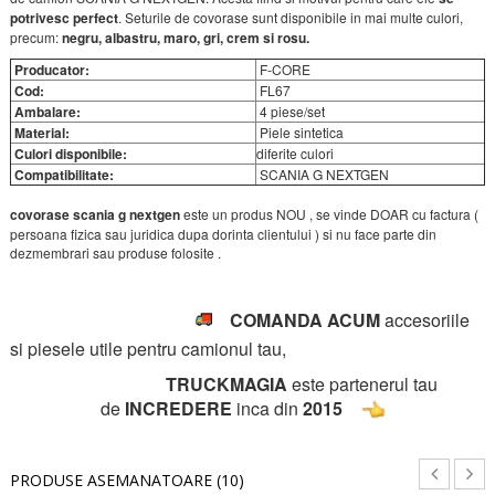
potrivesc perfect
. Seturile de covorase sunt disponibile in mai multe culori,
precum:
negru, albastru, maro, gri, crem si rosu.
Producator:
F-CORE
Cod:
FL67
Ambalare:
4 piese/set
Material:
Piele sintetica
Culori disponibile:
diferite culori
Compatibilitate:
SCANIA G NEXTGEN
covorase scania g nextgen
este un
produs NOU , se vinde DOAR cu factura (
persoana fizica sau juridica dupa dorinta clientului ) si nu face parte din
dezmembrari sau produse folosite .
COMANDA ACUM
accesoriile
si piesele utile pentru camionul tau,
TRUCKMAGIA
este partenerul tau
de
INCREDERE
inca din
2015
PRODUSE ASEMANATOARE (10)