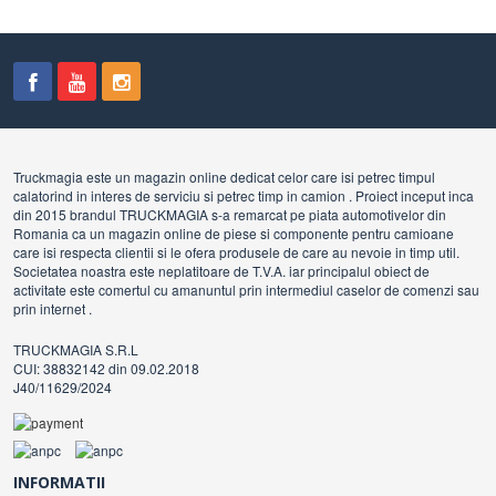
Truckmagia este un magazin online dedicat celor care isi petrec timpul
calatorind in interes de serviciu si petrec timp in camion . Proiect inceput inca
din 2015 brandul TRUCKMAGIA s-a remarcat pe piata automotivelor din
Romania ca un magazin online de piese si componente pentru camioane
care isi respecta clientii si le ofera produsele de care au nevoie in timp util.
Societatea noastra este neplatitoare de T.V.A. iar principalul obiect de
activitate este comertul cu amanuntul prin intermediul caselor de comenzi sau
prin internet .
TRUCKMAGIA S.R.L
CUI: 38832142 din 09.02.2018
J40/11629/2024
INFORMATII