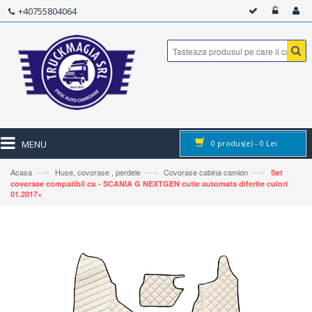
+40755804064
MENU
0
produs(e) -
0
Lei
—»
—»
—»
Acasa
Huse, covorase , perdele
Covorase cabina camion
Set
covorase compatibil cu - SCANIA G NEXTGEN cutie automata diferite culori
01.2017+