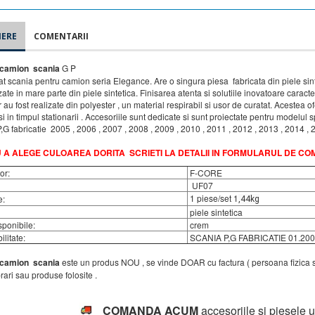
IERE
COMENTARII
 camion scania
G P
t scania pentru camion seria Elegance. Are o singura piesa fabricata din piele sinte
zate in mare parte din piele sintetica. Finisarea atenta si solutiile inovatoare carac
r au fost realizate din polyester , un material respirabil si usor de curatat. Acestea
si in timpul stationarii . Accesoriile sunt dedicate si sunt proiectate pentru modelu
G fabricatie 2005 , 2006 , 2007 , 2008 , 2009 , 2010 , 2011 , 2012 , 2013 , 2014 ,
 A ALEGE CULOAREA DORITA SCRIETI LA DETALII IN FORMULARUL DE C
or:
F-CORE
UF07
1 piese/set 1
:
,44kg
piele sintetica
sponibile:
crem
litate:
SCANIA P,G FABRICATIE 01.200
 camion scania
este un
produs NOU , se vinde DOAR cu factura ( persoana fizica sau
ri sau produse folosite .
COMANDA ACUM
accesoriile si piesel