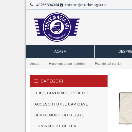
+40755804064
contact@truckmagia.ro
ACASA
DESPRE
—»
—»
—»
Acasa
Huse, covorase , perdele
Fata de pat camion
CATEGORII
HUSE, COVORASE , PERDELE
ACCESORII UTILE CAMIOANE
SEMIREMORCI SI PRELATE
ILUMINARE AUXILIARA