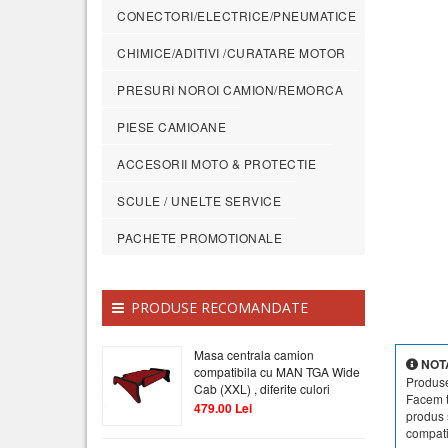
CONECTORI/ELECTRICE/PNEUMATICE
CHIMICE/ADITIVI /CURATARE MOTOR
PRESURI NOROI CAMION/REMORCA
PIESE CAMIOANE
ACCESORII MOTO & PROTECTIE
SCULE / UNELTE SERVICE
PACHETE PROMOTIONALE
PRODUSE RECOMANDATE
Masa centrala camion
NOT
compatibila cu MAN TGA Wide
Produse
Cab (XXL) , diferite culori
Facem to
479.00 Lei
produs s
compatib