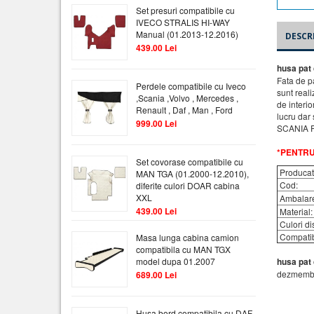
Set presuri compatibile cu
IVECO STRALIS HI-WAY
Manual (01.2013-12.2016)
DESCR
439.00 Lei
husa pat
Fata de pa
Perdele compatibile cu Iveco
sunt reali
,Scania ,Volvo , Mercedes ,
de interio
Renault , Daf , Man , Ford
lucru dar 
999.00 Lei
SCANIA P,
*PENTRU
Set covorase compatibile cu
Producat
MAN TGA (01.2000-12.2010),
Cod:
diferite culori DOAR cabina
XXL
Ambalare
439.00 Lei
Material:
Culori di
Compatibi
Masa lunga cabina camion
compatibila cu MAN TGX
model dupa 01.2007
husa pat
dezmembra
689.00 Lei
Husa bord compatibila cu DAF