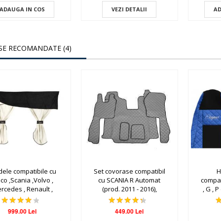
ADAUGA IN COS
VEZI DETALII
AD
E RECOMANDATE (4)
dele compatibile cu
Set covorase compatibil
H
co ,Scania ,Volvo ,
cu SCANIA R Automat
compat
rcedes , Renault ,
(prod. 2011 - 2016),
, G , 
Daf , Man , Ford
diferite culori
999.00 Lei
449.00 Lei