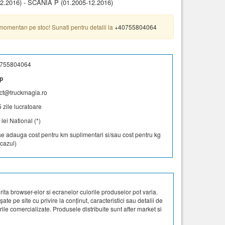
2.2016) - SCANIA P (01.2005-12.2016)
momentan pe stoc! Sunati pentru detalii la
+40755804064
755804064
p
ct@truckmagia.ro
5 zile lucratoare
 lei National (*)
 se adauga cost pentru km suplimentari si/sau cost pentru kg
cazul)
ta browser-elor si ecranelor culorile produselor pot varia.
te pe site cu privire la conținut, caracteristici sau detalii de
ile comercializate. Produsele distribuite sunt after market si