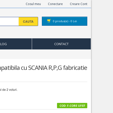
Cosul meu
Conectare
Creare Cont
CAUTA
0
produs(e) -
0
Lei
BLOG
CONTACT
atibila cu SCANIA R,P,G fabricatie
ul de
2
voturi.
COD: F-CORE UF07