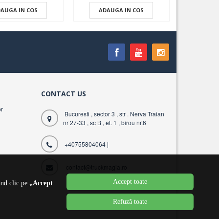
AUGA IN COS
ADAUGA IN COS
CONTACT US
r
Bucuresti , sector 3 , str . Nerva Traian
nr 27-33 , sc B , et. 1 , birou nr.6
+40755804064
|
contact@truckmagia.ro
Accept toate
ând clic pe
„Accept
Refuză toate