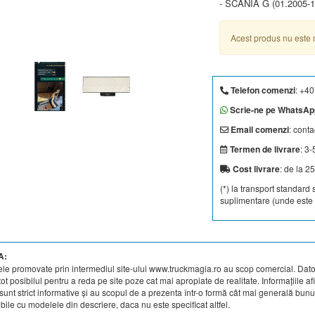
- SCANIA G (01.2005-1
Acest produs nu este 
Telefon comenzi
:
+40
Scrie-ne pe WhatsAp
Email comenzi
:
conta
Termen de livrare
: 3-
Cost livrare
: de la 25
(*)
la transport standard
suplimentare (unde este 
A:
le promovate prin intermediul site-ului www.truckmagia.ro au scop comercial. Datori
t posibilul pentru a reda pe site poze cat mai apropiate de realitate. Informațiile afișa
unt strict informative și au scopul de a prezenta într-o formă cât mai generală bunur
ile cu modelele din descriere, daca nu este specificat altfel.