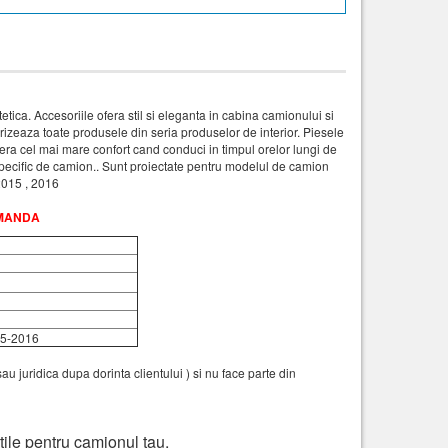
tica. Accesoriile ofera stil si eleganta in cabina camionului si
terizeaza toate produsele din seria produselor de interior. Piesele
 ofera cel mai mare confort cand conduci in timpul orelor lungi de
l specific de camion.. Sunt proiectate pentru modelul de camion
 2015 , 2016
OMANDA
5-2016
 juridica dupa dorinta clientului ) si nu face parte din
e utile pentru camionul tau,