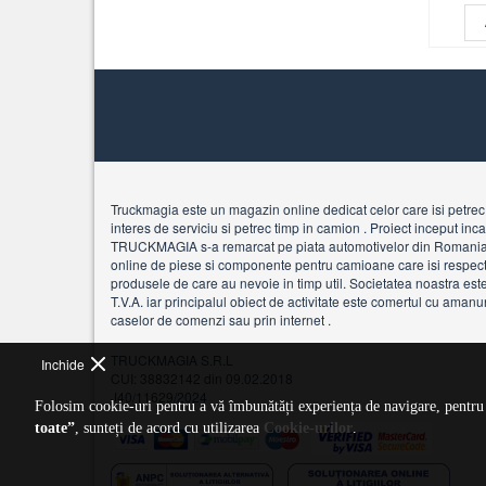
Truckmagia este un magazin online dedicat celor care isi petrec 
interes de serviciu si petrec timp in camion . Proiect inceput in
TRUCKMAGIA s-a remarcat pe piata automotivelor din Romani
online de piese si componente pentru camioane care isi respecta 
produsele de care au nevoie in timp util. Societatea noastra est
T.V.A. iar principalul obiect de activitate este comertul cu amanu
caselor de comenzi sau prin internet .
TRUCKMAGIA S.R.L
Inchide
CUI: 38832142 din 09.02.2018
J40/11629/2024
Folosim cookie-uri pentru a vă îmbunătăți experiența de navigare, pentru a
toate”
, sunteți de acord cu utilizarea
Cookie-urilor
.