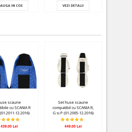
AUGA IN COS
VEZI DETALII
VEZ
use scaune
Set huse scaune
ibile cu SCANIA R
compatibil cu SCANIA R,
P (01.2011-12.2016)
G si P (01.2005-12.2016)
STREAMLINE
439.00 Lei
449.00 Lei