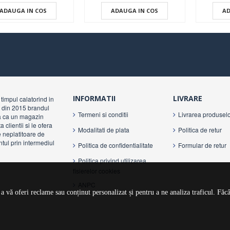
ADAUGA IN COS
ADAUGA IN COS
AD
INFORMATII
LIVRARE
timpul calatorind in
ca din 2015 brandul
Termeni si conditii
Livrarea produselo
a ca un magazin
clientii si le ofera
Modalitati de plata
Politica de retur
e neplatitoare de
ntul prin intermediul
Politica de confidentialitate
Formular de retur
Politica privind utilizarea
fisierelor cookies
ANPC
 vă oferi reclame sau conținut personalizat și pentru a ne analiza traficul. Făc